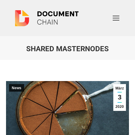
SHARED MASTERNODES
Sie befinden sich hier:
News
März
3
2020