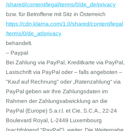
/shared
/content
/legal
/terms
/0
/de_de
/privacy
bzw. für Betroffene mit Sitz in Österreich
https://cdn.klarna.com
/1.0
/shared
/content
/legal
/terms
/0
/de_at
/privacy
behandelt.
– Paypal
Bei Zahlung via PayPal, Kreditkarte via PayPal,
Lastschrift via PayPal oder – falls angeboten –
"Kauf auf Rechnung" oder „Ratenzahlung“ via
PayPal geben wir Ihre Zahlungsdaten im
Rahmen der Zahlungsabwicklung an die
PayPal (Europe) S.a.r.l. et Cie, S.C.A., 22-24
Boulevard Royal, L-2449 Luxembourg
(nachfolgend "PayPal"), weiter. Die Weitergabe